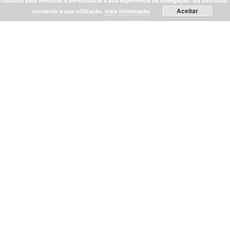
 cookies para melhorar e personalizar a sua experiência de navegação. Ao continuar 
Aceitar
consentir a sua utilização.
mais informação